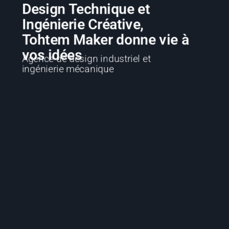
Design Technique et
Ingénierie Créative,
Tohtem Maker donne vie à
vos idées
Agence de design industriel et
ingénierie mécanique